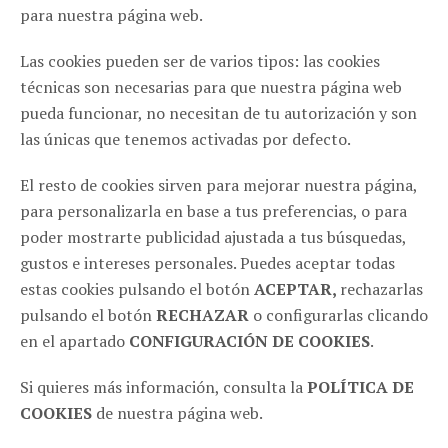
para nuestra página web.
ZARAGOZA
Las cookies pueden ser de varios tipos: las cookies
C/ Cinco de marzo, 18 - Pta. 4ª Of.3 50004, Zaragoza
(España)
técnicas son necesarias para que nuestra página web
pueda funcionar, no necesitan de tu autorización y son
976 116 271
las únicas que tenemos activadas por defecto.
info@haikucomunicacion.com
El resto de cookies sirven para mejorar nuestra página,
MADRID
para personalizarla en base a tus preferencias, o para
poder mostrarte publicidad ajustada a tus búsquedas,
C/ Santa Comba, 2 28008, Madrid (España)
gustos e intereses personales. Puedes aceptar todas
651 604 824
estas cookies pulsando el botón
ACEPTAR,
rechazarlas
pulsando el botón
RECHAZAR
o configurarlas clicando
SÍGUENOS EN REDES
en el apartado
CONFIGURACIÓN DE COOKIES
.
Si quieres más información, consulta la
POLÍTICA DE
COOKIES
de nuestra página web.