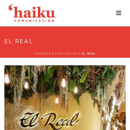
EL REAL
PORTADA
»
PORTFOLIOS
»
EL REAL