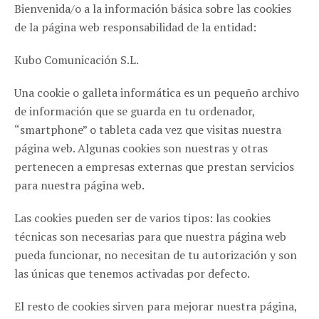
Bienvenida/o a la información básica sobre las cookies
QUÉ HICIMOS
de la página web responsabilidad de la entidad:
Prensa / Eventos/ Gestión de influencers
Kubo Comunicación S.L.
Una cookie o galleta informática es un pequeño archivo
de información que se guarda en tu ordenador,
“smartphone” o tableta cada vez que visitas nuestra
página web. Algunas cookies son nuestras y otras
pertenecen a empresas externas que prestan servicios
para nuestra página web.
ZARAGOZA
Las cookies pueden ser de varios tipos: las cookies
C/ Cinco de marzo, 18 - Pta. 4ª Of.3 50004, Zaragoza
(España)
técnicas son necesarias para que nuestra página web
pueda funcionar, no necesitan de tu autorización y son
976 116 271
las únicas que tenemos activadas por defecto.
info@haikucomunicacion.com
El resto de cookies sirven para mejorar nuestra página,