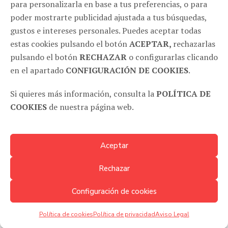
MADRID
para personalizarla en base a tus preferencias, o para
poder mostrarte publicidad ajustada a tus búsquedas,
C/ Santa Comba, 2 28008, Madrid (España)
gustos e intereses personales. Puedes aceptar todas
651 604 824
estas cookies pulsando el botón
ACEPTAR,
rechazarlas
pulsando el botón
RECHAZAR
o configurarlas clicando
SÍGUENOS EN REDES
en el apartado
CONFIGURACIÓN DE COOKIES
.
Si quieres más información, consulta la
POLÍTICA DE
COOKIES
de nuestra página web.
Aceptar
Rechazar
Configuración de cookies
© HAIKU COMUNICACIÓN 2018 |
Aviso legal
|
Política de privacidad
Política de cookies
|
Compromiso protección de datos
|Desarrollo po
Detalier
Política de cookies
Política de privacidad
Aviso Legal