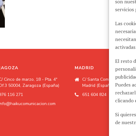
son nuest
servicios
Las cooki
necesaria
necesitan
activadas
El resto 
RAGOZA
MADRID
personali
publicida
C/ Cinco de marzo, 18 - Pta. 4ª
C/ Santa Comba, 2 28008,
Puedes ac
Of.3 50004, Zaragoza (España)
Madrid (España)
rechazarl
976 116 271
651 604 824
clicando 
info@haikucomunicacion.com
Si quiere
de nuestr