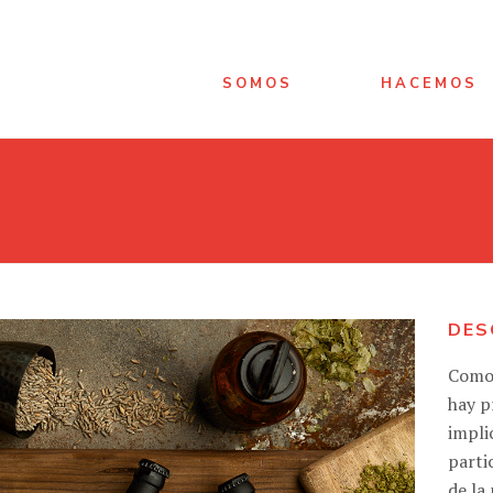
SOMOS
HACEMOS
DES
Com
hay p
impli
parti
de la