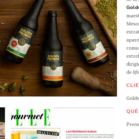
Gold
maest
Meson
estra
apare
comun
estre
dirig
de
lif
CLI
Gold
QUÉ
Prens