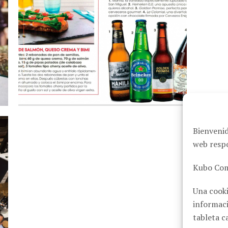
Bienvenid
web respo
Kubo Com
Una cooki
informaci
tableta c