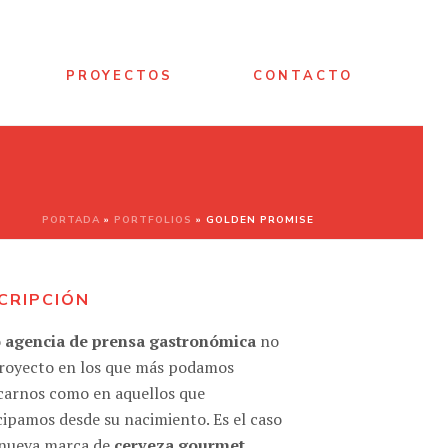
PROYECTOS
CONTACTO
PORTADA
»
PORTFOLIOS
»
GOLDEN PROMISE
CRIPCIÓN
o
agencia de prensa gastronómica
no
royecto en los que más podamos
carnos como en aquellos que
cipamos desde su nacimiento. Es el caso
 nueva marca de
cerveza gourmet