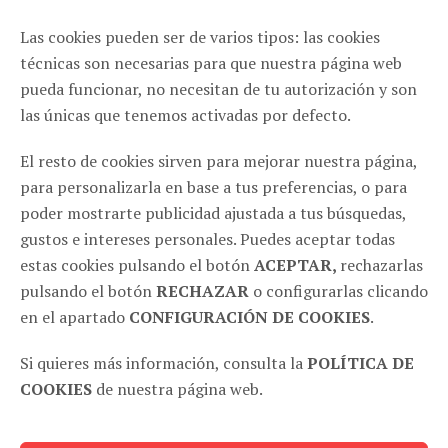
ZARAGOZA
Las cookies pueden ser de varios tipos: las cookies
C/ Cinco de marzo, 18 - Pta. 4ª Of.3 50004, Zaragoza
(España)
técnicas son necesarias para que nuestra página web
pueda funcionar, no necesitan de tu autorización y son
976 116 271
las únicas que tenemos activadas por defecto.
info@haikucomunicacion.com
El resto de cookies sirven para mejorar nuestra página,
MADRID
para personalizarla en base a tus preferencias, o para
poder mostrarte publicidad ajustada a tus búsquedas,
C/ Santa Comba, 2 28008, Madrid (España)
gustos e intereses personales. Puedes aceptar todas
651 604 824
estas cookies pulsando el botón
ACEPTAR,
rechazarlas
pulsando el botón
RECHAZAR
o configurarlas clicando
SÍGUENOS EN REDES
en el apartado
CONFIGURACIÓN DE COOKIES
.
Si quieres más información, consulta la
POLÍTICA DE
COOKIES
de nuestra página web.