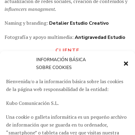
actualización de redes sociales, creación de contenidos y
influencers management
.
Naming y branding:
Detalier Estudio Creativo
Fotografía y apoyo multimedia:
Antigravedad Estudio
CLIENTE
INFORMACIÓN BÁSICA
Rombo Zentral
SOBRE COOKIES
QUÉ HICIMOS
Bienvenida/o a la información básica sobre las cookies
Gabinete de Prensa / Redes sociales / Influencers
de la página web responsabilidad de la entidad:
Management
Kubo Comunicación S.L.
Una cookie o galleta informática es un pequeño archivo
de información que se guarda en tu ordenador,
“smartphone” o tableta cada vez que visitas nuestra