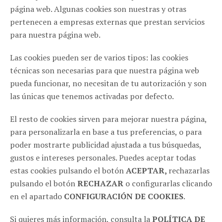
página web. Algunas cookies son nuestras y otras
pertenecen a empresas externas que prestan servicios
para nuestra página web.
ZARAGOZA
Las cookies pueden ser de varios tipos: las cookies
C/ Cinco de marzo, 18 - Pta. 4ª Of.3 50004, Zaragoza
(España)
técnicas son necesarias para que nuestra página web
pueda funcionar, no necesitan de tu autorización y son
976 116 271
las únicas que tenemos activadas por defecto.
info@haikucomunicacion.com
El resto de cookies sirven para mejorar nuestra página,
MADRID
para personalizarla en base a tus preferencias, o para
poder mostrarte publicidad ajustada a tus búsquedas,
C/ Santa Comba, 2 28008, Madrid (España)
gustos e intereses personales. Puedes aceptar todas
651 604 824
estas cookies pulsando el botón
ACEPTAR,
rechazarlas
pulsando el botón
RECHAZAR
o configurarlas clicando
SÍGUENOS EN REDES
en el apartado
CONFIGURACIÓN DE COOKIES
.
Si quieres más información, consulta la
POLÍTICA DE