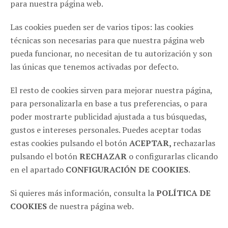
para nuestra página web.
ZARAGOZA
Las cookies pueden ser de varios tipos: las cookies
C/ Cinco de marzo, 18 - Pta. 4ª Of.3 50004, Zaragoza
(España)
técnicas son necesarias para que nuestra página web
pueda funcionar, no necesitan de tu autorización y son
976 116 271
las únicas que tenemos activadas por defecto.
info@haikucomunicacion.com
El resto de cookies sirven para mejorar nuestra página,
MADRID
para personalizarla en base a tus preferencias, o para
poder mostrarte publicidad ajustada a tus búsquedas,
C/ Santa Comba, 2 28008, Madrid (España)
gustos e intereses personales. Puedes aceptar todas
651 604 824
estas cookies pulsando el botón
ACEPTAR,
rechazarlas
pulsando el botón
RECHAZAR
o configurarlas clicando
SÍGUENOS EN REDES
en el apartado
CONFIGURACIÓN DE COOKIES
.
Si quieres más información, consulta la
POLÍTICA DE
COOKIES
de nuestra página web.